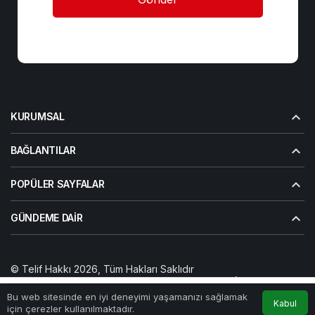
KURUMSAL
BAĞLANTILAR
POPÜLER SAYFALAR
GÜNDEME DAIR
© Telif Hakkı 2026, Tüm Hakları Saklıdır
Yazarlarımız
Künye
Hesabım
Gizlilik politikası
İletişim
Bu web sitesinde en iyi deneyimi yaşamanızı sağlamak
Kabul
Anasayfa
Akış
Hesabım
için çerezler kullanılmaktadır.