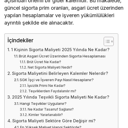
Net Sigorta Maliyeti Nedir?
Sigorta Maliyetini Belirleyen Kalemler Nelerdir?
SGK İşçi ve İşveren Payı Nasıl Hesaplanır?
İşsizlik Primi Ne Kadar?
Teşviklerden Faydalanılır mı?
2025 Yılında Teşvikli Sigorta Maliyeti Ne Kadar?
Hangi Teşvikler Uygulanır?
Ne Kadar Tasarruf Sağlanır?
Kimler Yararlanabilir?
Sigorta Maliyeti Sektöre Göre Değişir mi?
En Yüksek Maliyet Hangi Sektörde?
En Düşük Maliyetli Sektör Hangisi?
Risk Sınıfı Nasıl Belirlenir?
Bireysel Sigorta Yaptırmak Zorunlu mu?
Tamamlayıcı Sağlık Sigortası Gerekli mi?
Ne Kadar Ücret Ödenir?
Kimler Yaptırmalı?
Sıkça Sorulan Sorular
1 Kişilik Sigorta Maliyeti 2025 Yılında Ne Kadar?
Teşvikten Faydalanınca Maliyet Ne Olur?
Asgari Ücretli Çalışan İçin Ne Kadar Sigorta Ödenir?
Sigorta Maliyeti Her Ay Aynı mı?