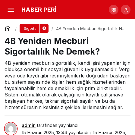
1 Kişinin Sigorta Maliyeti 2025
HABER PERİ
Yorum Yap
Paylaş
4B Yeniden Mecburi Sigortalılık Ne
Sigorta
Demek?
4B Yeniden Mecburi
Sigortalılık Ne Demek?
4B yeniden mecburi sigortalılık, kendi işini yapanlar için
oldukça önemli bir sosyal güvenlik uygulamasıdır. Vergi
veya oda kaydı gibi resmi işlemlerle doğrudan başlayan
bu sistem sayesinde kişiler hem sağlık hizmetlerinden
faydalanabilir hem de emeklilik için prim biriktirebilir.
Sistem otomatik olarak çalıştığı için kayıtlı çalışmaya
başlayan herkes, tekrar sigortalı sayılır ve bu da
hizmet süresinin kesintisiz şekilde ilerlemesini sağlar.
admin
tarafından yayınlandı
15 Haziran 2025, 13:43
yayınlandı
15 Haziran 2025,