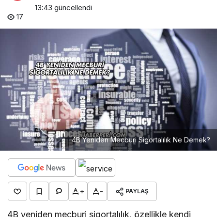
13:43
güncellendi
17
4B Yeniden Mecburi Sigortalılık Ne Demek?
+
-
PAYLAŞ
4B yeniden mecburi sigortalılık, özellikle kendi