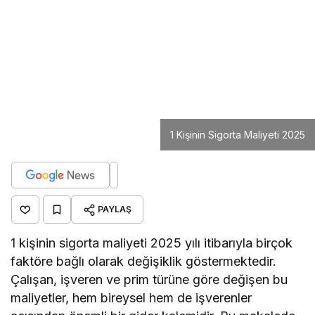
PAYLAŞ
1 kişinin sigorta maliyeti 2025 yılı itibarıyla birçok
faktöre bağlı olarak değişiklik göstermektedir.
Çalışan, işveren ve prim türüne göre değişen bu
maliyetler, hem bireysel hem de işverenler
açısından önemli bir gider kalemidir. Bu makalede,
güncel sigorta prim oranları, asgari ücret üzerinden
yapılan hesaplamalar ve işveren yükümlülükleri
ayrıntılı şekilde ele alınacaktır.
İçindekiler
1 Kişinin Sigorta Maliyeti 2025 Yılında Ne Kadar?
Brüt Asgari Ücret Üzerinden Sigorta Hesaplaması
Brüt Ücret Ne Kadar?