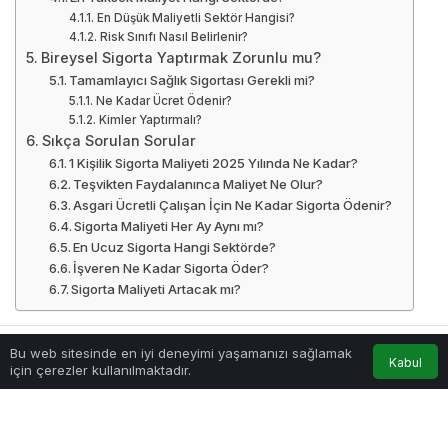
En Ucuz Sigorta Hangi Sektörde?
İşveren Ne Kadar Sigorta Öder?
Sigorta Maliyeti Artacak mı?
1 Kişinin Sigorta Maliyeti 2025
Yılında Ne Kadar?
1 kişinin sigorta maliyeti
, 2025 yılında brüt
asgari ücret, prim oranları ve işveren katkı payları
üzerinden hesaplanmaktadır. Sosyal Güvenlik
Kurumu (SGK) primleri, iş kazası, işsizlik ve genel
sağlık sigortası gibi kalemleri içerir. Bu maliyetin
net hesaplaması, brüt ücretin yaklaşık %37,5’ine
kadar çıkabilmektedir.
Bu web sitesinde en iyi deneyimi yaşamanızı sağlamak
Kabul
Anasayfa
Akış
Hesabım
için çerezler kullanılmaktadır.
Göz Atın