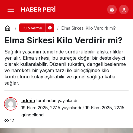
Elma Sirkesi Kilo Verdirir mi?
HABER PERİ
Yorum Yap
Elma Sirkesi Kilo Verdirir mi?
Kilo Verme
Elma Sirkesi Kilo Verdirir mi?
Sağlıklı yaşamın temelinde sürdürülebilir alışkanlıklar
yer alır. Elma sirkesi, bu süreçte doğal bir destekleyici
olarak kullanılabilir. Düzenli tüketim, dengeli beslenme
ve hareketli bir yaşam tarzı ile birleştiğinde kilo
kontrolünü kolaylaştırabilir ve genel sağlığa katkı
sağlar.
admin
tarafından yayınlandı
19 Ekim 2025, 22:15
yayınlandı
19 Ekim 2025, 22:15
güncellendi
12