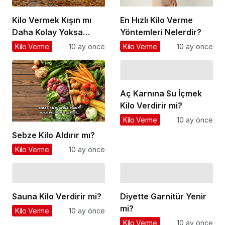
Kilo Vermek Kışın mı
En Hızlı Kilo Verme
Daha Kolay Yoksa
Yöntemleri Nelerdir?
Yazın mı?
Kilo Verme
10 ay önce
Kilo Verme
10 ay önce
Aç Karnına Su İçmek
Kilo Verdirir mi?
Kilo Verme
10 ay önce
Sebze Kilo Aldırır mı?
Kilo Verme
10 ay önce
Sauna Kilo Verdirir mi?
Diyette Garnitür Yenir
mi?
Kilo Verme
10 ay önce
Kilo Verme
10 ay önce