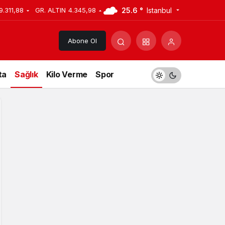
25.6 °
Istanbul
9.311,88
GR. ALTIN
4.345,98
Abone Ol
ta
Sağlık
Kilo Verme
Spor