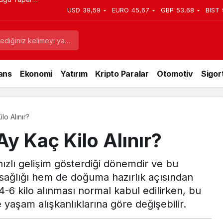
ıl Yapılır?
USD
39,59
EURO
45,67
GBP
53,68
BIST
ans
Ekonomi
Yatırım
Kripto Paralar
Otomotiv
Sigor
lo Alınır?
Ay Kaç Kilo Alınır?
hızlı gelişim gösterdiği dönemdir ve bu
 sağlığı hem de doğuma hazırlık açısından
-6 kilo alınması normal kabul edilirken, bu
yaşam alışkanlıklarına göre değişebilir.