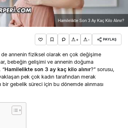
Hamilelikte Son 3 Ay Kaç Kilo Alınır?
+
-
PAYLAŞ
 de annenin fiziksel olarak en çok değişime
olar, bebeğin gelişimi ve annenin doğuma
 “
Hamilelikte son 3 ay kaç kilo alınır
?” sorusu,
e yaklaşan pek çok kadın tarafından merak
lı bir gebelik süreci için bu dönemde alınması