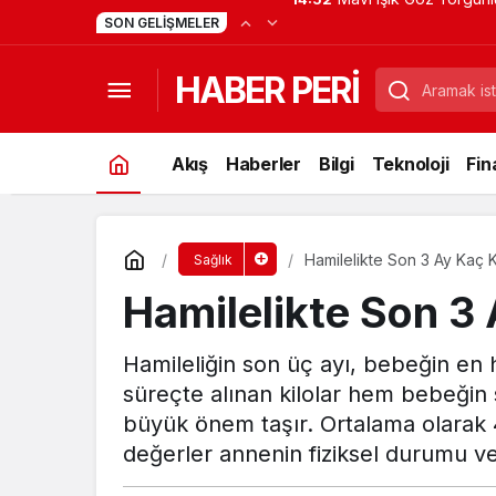
Günlük Adım Takibi Nas
14:51
SON GELIŞMELER
HABER PERİ
Akış
Haberler
Bilgi
Teknoloji
Fin
Hamilelikte Son 3 Ay Kaç Ki
Sağlık
Hamilelikte Son 3 
Hamileliğin son üç ayı, bebeğin en 
süreçte alınan kilolar hem bebeğin
büyük önem taşır. Ortalama olarak 4
değerler annenin fiziksel durumu ve 