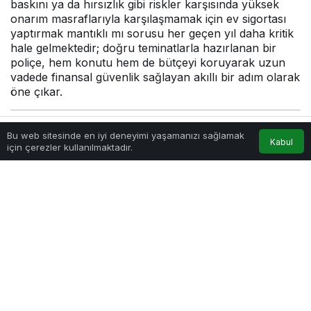
baskını ya da hırsızlık gibi riskler karşısında yüksek
onarım masraflarıyla karşılaşmamak için ev sigortası
yaptırmak mantıklı mı sorusu her geçen yıl daha kritik
hale gelmektedir; doğru teminatlarla hazırlanan bir
poliçe, hem konutu hem de bütçeyi koruyarak uzun
vadede finansal güvenlik sağlayan akıllı bir adım olarak
öne çıkar.
Yazar
tarafından yayınlandı
Bu web sitesinde en iyi deneyimi yaşamanızı sağlamak
Kabul
Anasayfa
Akış
Hesabım
için çerezler kullanılmaktadır.
2 Mart 2026, 14:44
yayınlandı
2 Mart 2026, 14:44
güncellendi
20