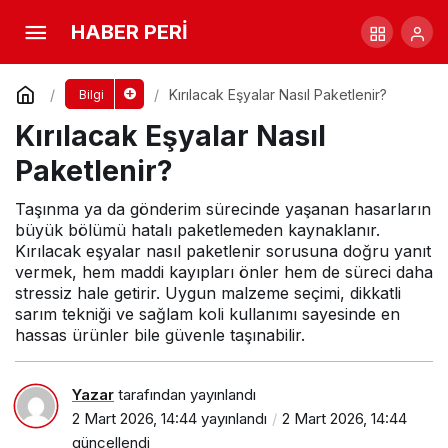
Ev Sigortası Yaptırmak Mantıklı mı?
HABER PERİ
Yorum Yap
Paylaş
Kırılacak Eşyalar Nasıl Paketlenir?
Bilgi
Kırılacak Eşyalar Nasıl
Paketlenir?
Taşınma ya da gönderim sürecinde yaşanan hasarların
büyük bölümü hatalı paketlemeden kaynaklanır.
Kırılacak eşyalar nasıl paketlenir sorusuna doğru yanıt
vermek, hem maddi kayıpları önler hem de süreci daha
stressiz hale getirir. Uygun malzeme seçimi, dikkatli
sarım tekniği ve sağlam koli kullanımı sayesinde en
hassas ürünler bile güvenle taşınabilir.
Yazar
tarafından yayınlandı
2 Mart 2026, 14:44
yayınlandı
2 Mart 2026, 14:44
güncellendi