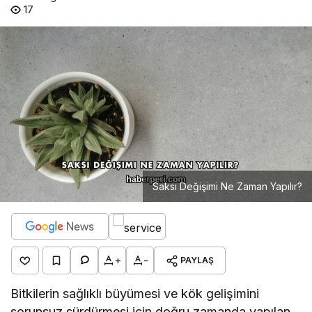
17
Saksı Değişimi Ne Zaman Yapılır?
+
-
PAYLAŞ
Bitkilerin sağlıklı büyümesi ve kök gelişimini
sorunsuz sürdürmesi için doğru zamanda yapılan