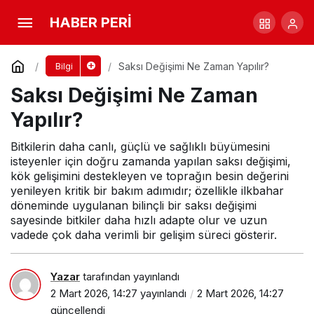
Saksı Değişimi Ne Zaman Yapılır?
HABER PERİ
Yorum Yap
Saksı Değişimi Ne Zaman Yapılır?
Bilgi
Saksı Değişimi Ne Zaman
Yapılır?
Bitkilerin daha canlı, güçlü ve sağlıklı büyümesini
isteyenler için doğru zamanda yapılan saksı değişimi,
kök gelişimini destekleyen ve toprağın besin değerini
yenileyen kritik bir bakım adımıdır; özellikle ilkbahar
döneminde uygulanan bilinçli bir saksı değişimi
sayesinde bitkiler daha hızlı adapte olur ve uzun
vadede çok daha verimli bir gelişim süreci gösterir.
Yazar
tarafından yayınlandı
2 Mart 2026, 14:27
yayınlandı
2 Mart 2026, 14:27
güncellendi