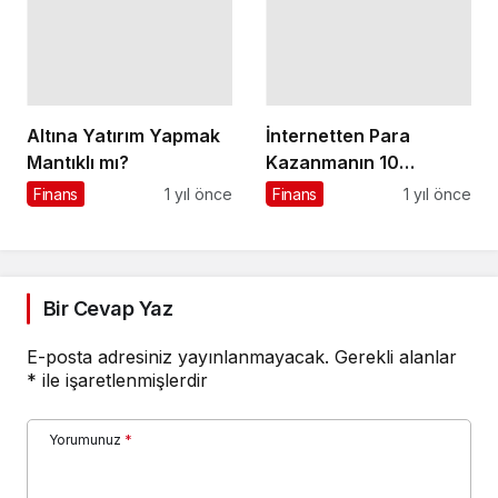
Altına Yatırım Yapmak
İnternetten Para
Mantıklı mı?
Kazanmanın 10
Yöntemi
Finans
1 yıl önce
Finans
1 yıl önce
Bir Cevap Yaz
E-posta adresiniz yayınlanmayacak.
Gerekli alanlar
*
ile işaretlenmişlerdir
Yorumunuz
*