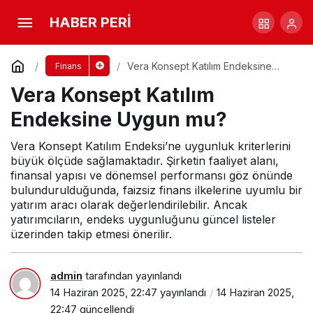
Vera Konsept Katılım Endeksine Uygun mu?
HABER PERİ
Yorum Yap
Vera Konsept Katılım Endeksine
Finans
Uygun mu?
Vera Konsept Katılım
Endeksine Uygun mu?
Vera Konsept Katılım Endeksi’ne uygunluk kriterlerini
büyük ölçüde sağlamaktadır. Şirketin faaliyet alanı,
finansal yapısı ve dönemsel performansı göz önünde
bulundurulduğunda, faizsiz finans ilkelerine uyumlu bir
yatırım aracı olarak değerlendirilebilir. Ancak
yatırımcıların, endeks uygunluğunu güncel listeler
üzerinden takip etmesi önerilir.
admin
tarafından yayınlandı
14 Haziran 2025, 22:47
yayınlandı
14 Haziran 2025,
22:47
güncellendi